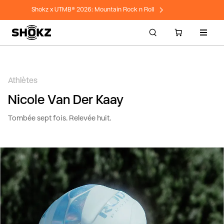
Nicole
Shokz x UTMB® 2026: Mountain Rock n Roll
van
Naviga
der
Kaay
×
Athlètes
Shokz:
Nicole Van Der Kaay
avec
Tombée sept fois. Relevée huit.
casque
sport