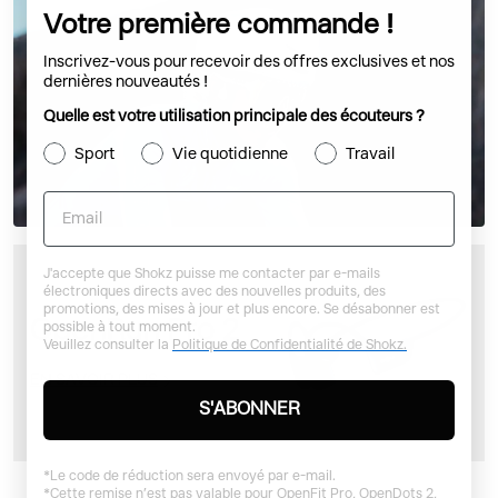
Votre première commande !
Inscrivez-vous pour recevoir des offres exclusives et nos
dernières nouveautés !
Quelle est votre utilisation principale des écouteurs ?
Sport
Vie quotidienne
Travail
Email
J'accepte que Shokz puisse me contacter par e-mails
électroniques directs avec des nouvelles produits, des
promotions, des mises à jour et plus encore. Se désabonner est
possible à tout moment.
Veuillez consulter la
Politique de Confidentialité de Shokz.
EN SAVOIR PLUS
S'ABONNER
*Le code de réduction sera envoyé par e-mail.
*Cette remise n’est pas valable pour OpenFit Pro, OpenDots 2,