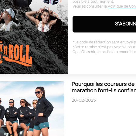
possible à tout moment.
S'ABONNER
Veuillez consulter la
Politique de Con
s directs avec des
re. Se désabonner est
S'ABON
*Le code de réduction sera envoyé p
*Cette remise n’est pas valable pour
OpenDots Air, les articles ​reconditi
Pourquoi les coureurs de
marathon font-ils confia
casques sans fil à condu
26-02-2025
osseuse ?