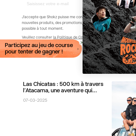
J'accepte que Shokz puisse me contacter par e-mails électronique
nouvelles produits, des promotions, des mises à jour et plus enco
possible à tout moment.
Veuillez consulter
la Politique de Confidentialité de Shokz
.
Participez au jeu de course
pour tenter de gagner !
Las Chicatas : 500 km à travers
l’Atacama, une aventure qui
célèbre la force des femmes
07-03-2025