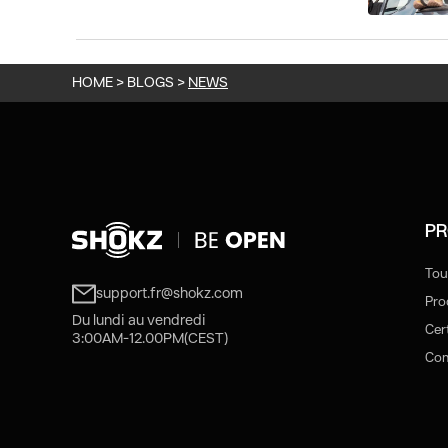
HOME
>
BLOGS
>
NEWS
PR
Tou
support.fr@shokz.com
Pro
Du lundi au vendredi
Cert
3:00AM-12.00PM(CEST)
Com