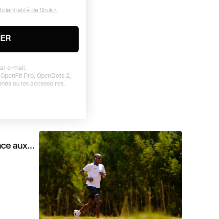
fidentialité de Shokz.
NER
ar e-mail.
 OpenFit Pro, OpenDots 2,
onnés ou les accessoires.
nce aux
ction