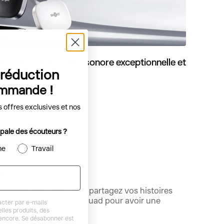
t Pro : une qualité sonore exceptionnelle et
 réduction
...
ommande !
 offres exclusives et nos
cipale des écouteurs ?
ne
Travail
s
os dernières actualités, partagez vos histoires
sez le hashtag #ShokzSquad pour avoir une
cter par e-mails
 en avant.
lles produits, des
 encore. Se désabonner est