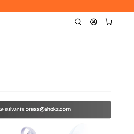
?
RECHERCH
Se Connecter
Créer Un Compte
prises
Suivi Des Commandes
ici
press@shokz.com
se suivante