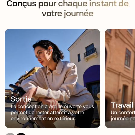
Conçus pour chaque instant de
votre journée
Sortie
Travail
La conception à oreille ouverte vous
permet de rester attentif à votre
Un confort
environnement en extérieur.
journée p