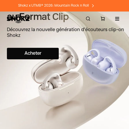
Un Son Riche et Puissant,
Shokz x UTMB® 2026: Mountain Rock n Roll
au Format Clip
Naviga
Découvrez la nouvelle génération
d’écouteurs clip-on
Shokz
Acheter