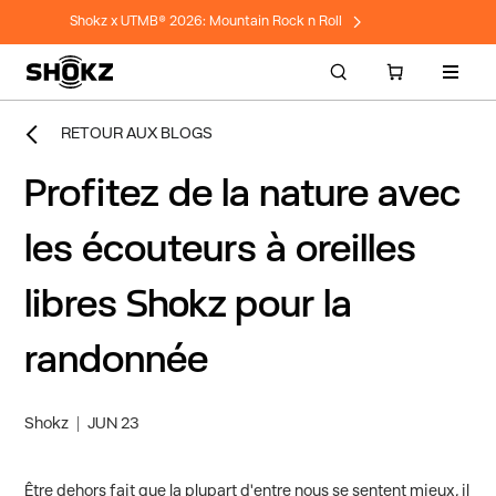
Shokz x UTMB® 2026: Mountain Rock n Roll
Naviga
RETOUR AUX BLOGS
Profitez de la nature avec
les écouteurs à oreilles
libres Shokz pour la
randonnée
Shokz
JUN 23
Être dehors fait que la plupart d'entre nous se sentent mieux, il