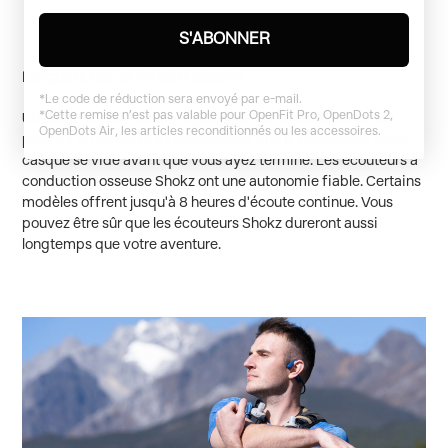
S'ABONNER
Longue durée de vie de la batterie
*Le code de réduction sera envoyé par e-mail.
*Cette remise n’est pas valable pour OpenFit Pro, OpenDots 2,
Un autre facteur qui tue le plaisir de faire de l'exercice en
OpenDots Air, les articles ​reconditionnés ou les accessoires.
plein air ou de partir à l'aventure est que la batterie de votre
casque se vide avant que vous ayez terminé. Les écouteurs à
conduction osseuse Shokz ont une autonomie fiable. Certains
modèles offrent jusqu'à 8 heures d'écoute continue. Vous
pouvez être sûr que les écouteurs Shokz dureront aussi
longtemps que votre aventure.