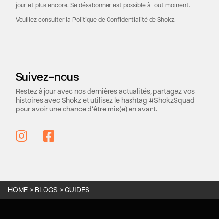
jour et plus encore. Se désabonner est possible à tout moment.
Veuillez consulter
la Politique de Confidentialité de Shokz
.
Suivez-nous
Restez à jour avec nos dernières actualités, partagez vos
histoires avec Shokz et utilisez le hashtag #ShokzSquad
pour avoir une chance d'être mis(e) en avant.
HOME
>
BLOGS
>
GUIDES