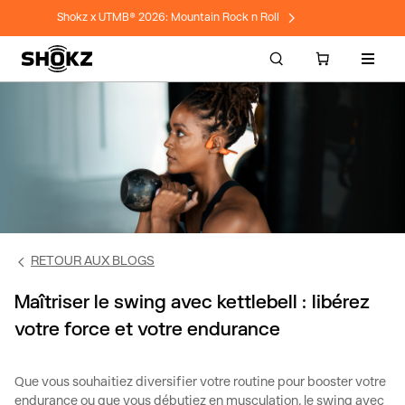
Shokz x UTMB® 2026: Mountain Rock n Roll
Naviga
RETOUR AUX BLOGS
Maîtriser le swing avec kettlebell : libérez
votre force et votre endurance
Que vous souhaitiez diversifier votre routine pour booster votre
endurance ou que vous débutiez en musculation, le
swing
avec