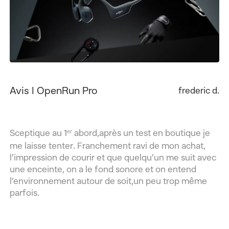
Avis | OpenRun Pro
frederic d.
er
Sceptique au 1
abord,après un test en boutique je
me laisse tenter. Franchement ravi de mon achat,
l’impression de courir et que quelqu’un me suit avec
une enceinte, on a le fond sonore et on entend
l’environnement autour de soit,un peu trop même
parfois.