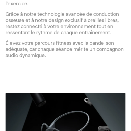
l'exercice.
Grâce à notre technologie avancée de conduction
osseuse et à notre design exclusif à oreilles libres,
restez connecté à votre environnement tout en
ressentant le rythme de chaque entraînement.
Élevez votre parcours fitness avec la bande-son
adéquate, car chaque séance mérite un compagnon
audio dynamique.