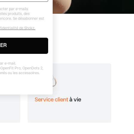
Optimisés pour la stabilité. Pensés pour le
us
cter par e-mails
mouvement.
lles produits, des
 encore. Se désabonner est
fidentialité de Shokz.
NER
ar e-mail.
 OpenFit Pro, OpenDots 2,
onnés ou les accessoires.
Service client
à vie