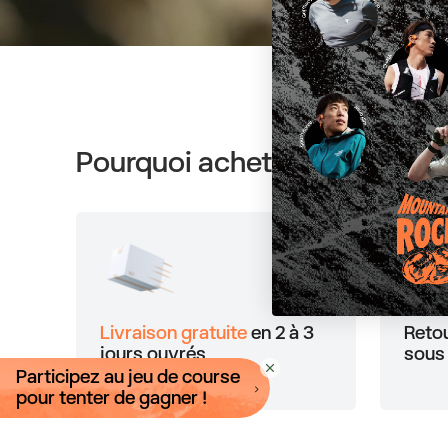
’écoute et conscient de
La 
En savoir plus
.
orei
Pourquoi acheter sur Shokz
Livraison gratuite
en 2 à 3
Reto
jours ouvrés
sou
Participez au jeu de course
pour tenter de gagner !