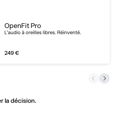
OpenFit Pro
Op
L’audio à oreilles libres. Réinventé.
Son
249 €
199
 la décision.