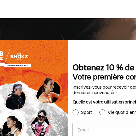
Obtenez 10 % de
Votre première c
Découvrez ce qui rend nos
casques à oreilles libres uniques.
Inscrivez-vous pour recevoir des
dernières nouveautés !
Quelle est votre utilisation prin
Sport
Vie quotidien
Email
mment Shokz rend cela possible