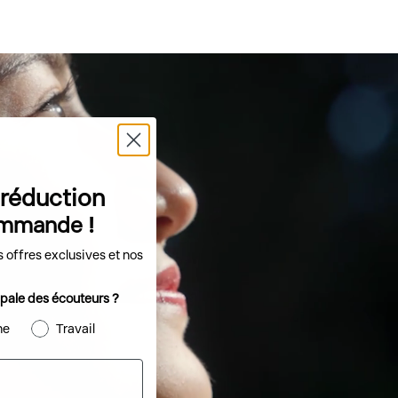
 réduction
ommande !
 offres exclusives et nos
cipale des écouteurs ?
ne
Travail
Casques conçus pour le sport