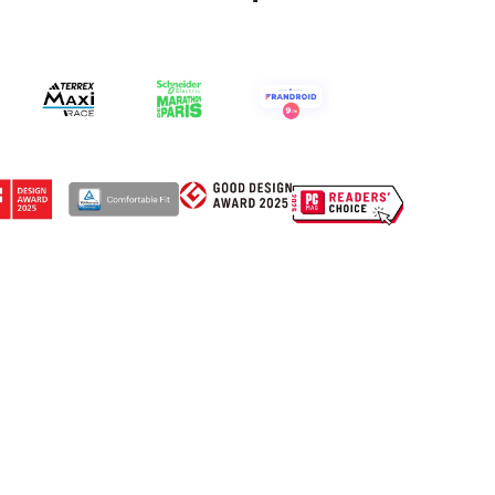
s écouteurs étanches les plus
 et les plus performants du
marché.
LE TÉLÉGRAPHE