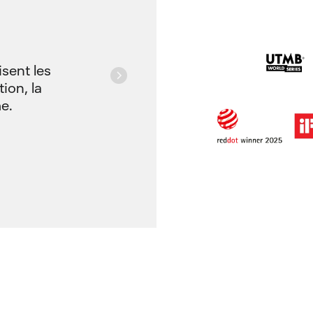
isent les
Ce sont le
ion, la
complets
e.