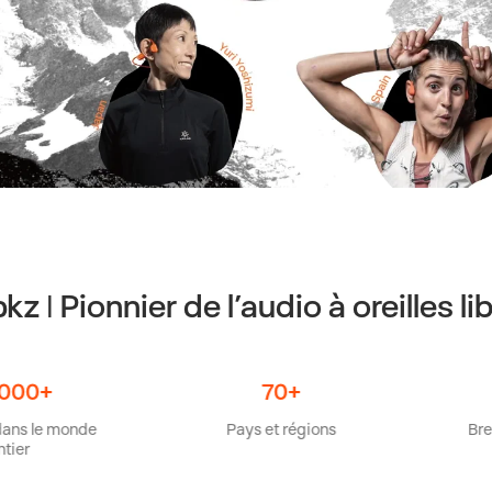
kz | Pionnier de l’audio à oreilles li
70+
6,
monde
Pays et régions
Brevets dép
monde