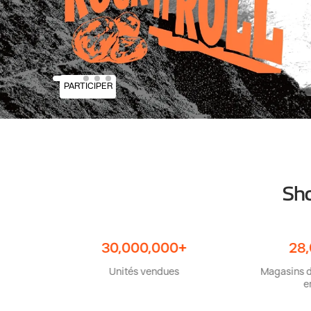
PARTICIPER
Sho
30,000,000+
28,000+
Unités vendues
Magasins dans le 
entier