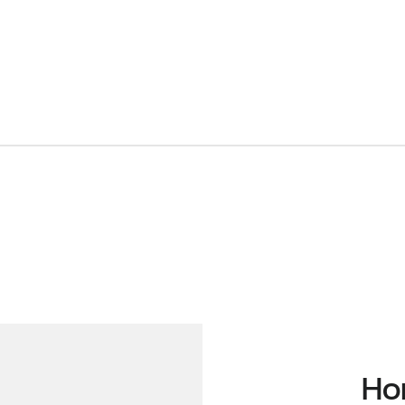
la
ments
Ho