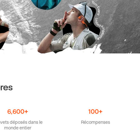
bres
600+
100+
osés dans le
Récompenses
Marque
 entier
aud