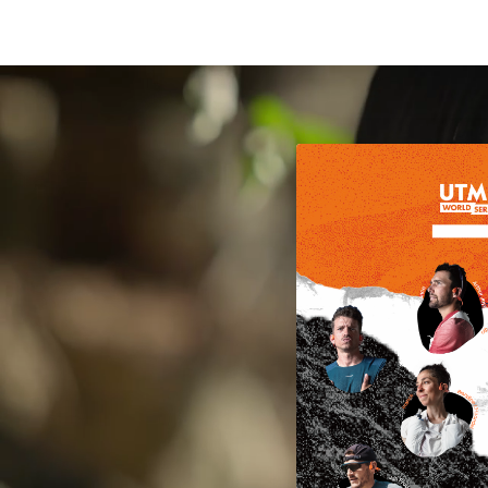
 oreilles libres
Co