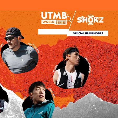
?
RECHERCH
Se Connecter
Créer Un Compte
prises
Suivi Des Commandes
ici