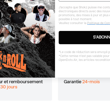
technologie au service des casques à
En savoir pl
J'accepte que Shokz puisse me conta
lles libres.
électroniques directs avec des nouve
promotions, des mises à jour et plus
possible à tout moment.
Veuillez consulter la
Politique de Con
S'ABON
.com
*Le code de réduction sera envoyé p
*Cette remise n’est pas valable pour
OpenDots Air, les articles ​reconditi
ur et remboursement
Garantie
24-mois
s
30 jours