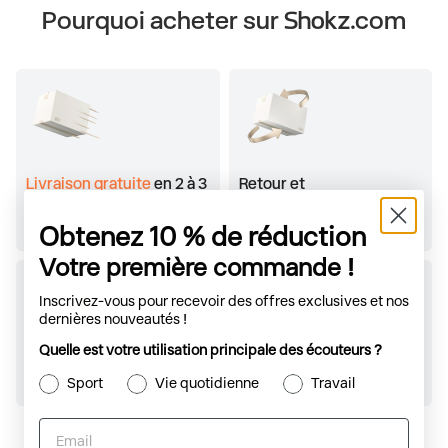
Pourquoi acheter sur Shokz.com
Livraison gratuite
en 2 à 3
Retour et
jours ouvrés
remboursement sous
30
jours
Obtenez 10 % de réduction
Votre première commande !
Inscrivez-vous pour recevoir des offres exclusives et nos
dernières nouveautés !
Quelle est votre utilisation principale des écouteurs ?
Garantie
24-mois
Service client
à vie
Sport
Vie quotidienne
Travail
Email