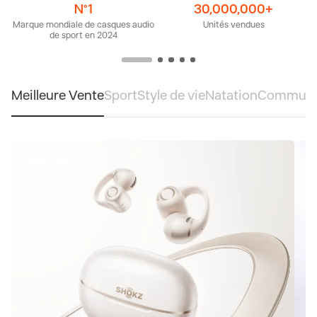
N°1
30,000,000+
Marque mondiale de casques audio
Unités vendues
de sport en 2024
Meilleure Vente
Sport
Style de vie
Natation
Communi
Nouveau