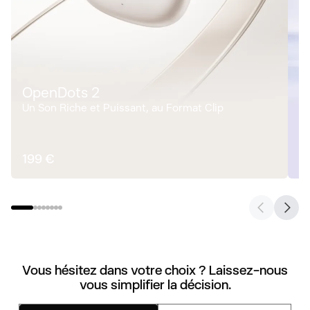
OpenDots 2
O
Un Son Riche et Puissant, au Format Clip
Cl
199 €
1
Vous hésitez dans votre choix ? Laissez-nous
vous simplifier la décision.